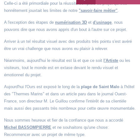
Celle-ci a été primordiale pour la réussite complète du projet qui très
honnêtement jouxtait les limites de notre
"savoir-faire métier"
.
A l'exception des étapes de
numérisation 3D
et
d'usinage
, nous
pouvons dire que nous avons appris d'un bout à l'autre sur ce projet.
Arriver à un tel résultat visuel avec des produits très pointu s'est avéré
être un vrai challenge que nous avons eu plaisir à relever.
Néanmoins, aujourd'hui le résultat est là et que ce soit
l'Artiste
ou les
visiteurs, tout le monde est en extase devant le rendu visuel et
émotionnel du projet.
Aujourd'hui l'Ours est exposé le long de la
plage de Saint Malo
à l'hôtel
des "Thermes Marins" et dans un article paru dans le journal Ouest-
France, son directeur M. Le Guillou confirme l'intérêt de sa clientèle
mais aussi des passants très nombreux pour cette œuvre monumentale.
Nous sommes heureux et fier de la confiance que nous a accordé
Michel BASSOMPIERRE
et ne souhaitons qu'une chose:
Recommencer avec un projet de même type.