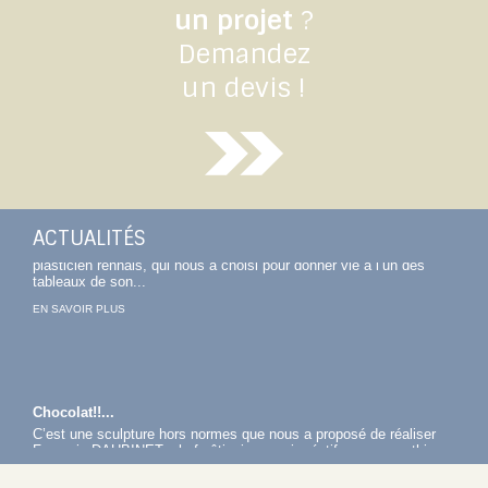
un projet
?
Demandez
un devis !
Scan et usinage d’une tête en polystyrène
Nous remercions chaleureusement Philippe Berta, artiste
plasticien rennais, qui nous a choisi pour donner vie à l’un des
tableaux de son...
ACTUALITÉS
EN SAVOIR PLUS
Chocolat!!...
C’est une sculpture hors normes que nous a proposé de réaliser
François DAUBINET, chef pâtissier aussi créatif que sympathique.
Nous le...
EN SAVOIR PLUS