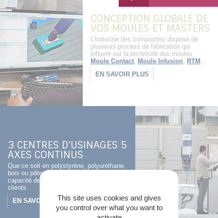
CONCEPTION GLOBALE DE
VOS MOULES ET MASTERS
L'industrie des composites dispose de
plusieurs process de fabrication qui
influent sur la technicité des moules.
Moule Contact
,
Moule Infusion
,
RTM
...
EN SAVOIR PLUS
3 CENTRES D'USINAGES 5
AXES CONTINUS
Que ce soit en polystyrène, polyuréthane,
bois ou pâte projetable, nous sommes en
capacité de répondre avec précision à nos
clients.
This site uses cookies and gives
EN SAVOIR PLUS
you control over what you want to
activate