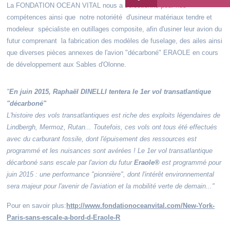
La FONDATION OCEAN VITAL nous a sélectionné pour nos
compétences ainsi que notre notoriété d'usineur matériaux tendre et
modeleur spécialiste en outillages composite, afin d'usiner leur avion du
futur comprenant la fabrication des modèles de fuselage, des ailes ainsi
que diverses pièces annexes de l'avion "décarboné" ERAOLE en cours
de développement aux Sables d'Olonne.
"
En juin 2015, Raphaël DINELLI tentera le 1er vol transatlantique
"décarboné"
L'histoire des vols transatlantiques est riche des exploits légendaires de
Lindbergh, Mermoz, Rutan... Toutefois, ces vols ont tous été effectués
avec du carburant fossile, dont l'épuisement des ressources est
programmé et les nuisances sont avérées ! Le 1er vol transatlantique
décarboné sans escale par l'avion du futur
Eraole®
est programmé pour
juin 2015 : une performance "pionnière", dont l'intérêt environnemental
sera majeur pour l'avenir de l'aviation et la mobilité verte de demain..."
Pour en savoir plus:
http://www.fondationoceanvital.com/New-York-
Paris-sans-escale-a-bord-d-Eraole-R